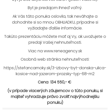
Byt je predajom ihneď voľný.
Ak Vás táto ponuka oslovila, tak neváhajte a
dohodnite si so mnou OBHLIADKU, prípadne si
vyžiadajte ďalšie informácie.
Takúto prezentáciu môžete mať aj Vy, ak uvažujete o
predaji Vašej nehnuteľnosti.
Viac na
www.reneagency.sk
Osobná web stránka nehnuteľnosti:
https://stefancarnoky.sk/3-izbovy-byt-donska-ulica-
kosice-nad-jazerom-prazsky-typ-68-m2
Cena 134 550,- €
(v prípade viacerých záujemcov o túto ponuku, si
majiteľ vyhradzuje právo zvoliť najvýhodnejšiu
ponuku)