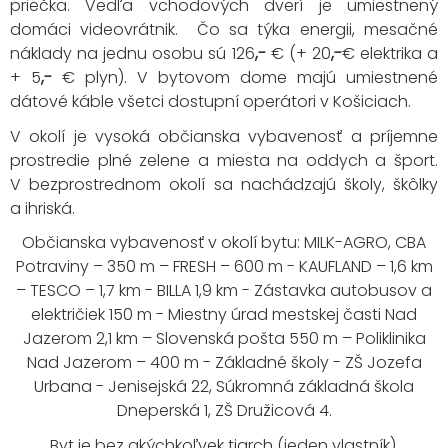
priečka. Vedľa vchodových dverí je umiestnený
domáci videovrátnik. Čo sa týka energii, mesačné
náklady na jednu osobu sú 126
,-
€ (+ 20
,-
€ elektrika a
+ 5
,-
€ plyn).
V bytovom dome majú umiestnené
dátové káble všetci dostupní operátori v Košiciach.
V okolí je vysoká občianska vybavenosť a príjemne
prostredie plné zelene a miesta na oddych a šport.
V bezprostrednom okolí sa nachádzajú školy, škôlky
a ihriská.
Občianska vybavenosť v okolí bytu: MILK-AGRO, CBA
Potraviny – 350 m – FRESH – 600 m - KAUFLAND – 1,6 km
– TESCO – 1,7 km - BILLA 1,9 km - Zástavka autobusov a
električiek 150 m - Miestny úrad mestskej časti Nad
Jazerom 2,1 km – Slovenská pošta 550 m – Poliklinika
Nad Jazerom – 400 m - Základné školy - ZŠ Jozefa
Urbana - Jenisejská 22, Súkromná základná škola
Dneperská 1, ZŠ Družicová 4.
Byt je bez akýchkoľvek tiarch (jeden vlastník).