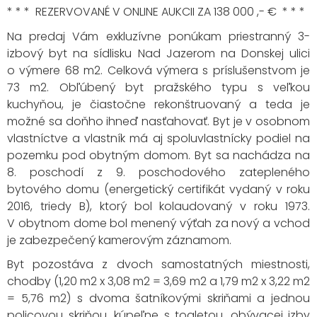
* * * REZERVOVANÉ V ONLINE AUKCII ZA 138 000 ,- € * * *
Na predaj Vám exkluzívne ponúkam priestranný 3-
izbový byt na sídlisku Nad Jazerom na Donskej ulici
o výmere 68 m2. Celková výmera s príslušenstvom je
73 m2.
Obľúbený byt pražského typu s veľkou
kuchyňou, je čiastočne rekonštruovaný a teda je
možné sa doňho ihneď nasťahovať. Byt je v osobnom
vlastníctve a vlastník má aj spoluvlastnícky podiel na
pozemku pod obytným domom. Byt sa nachádza na
8. poschodí z 9. poschodového zatepleného
bytového domu (energetický certifikát vydaný v roku
2016, triedy B), ktorý bol kolaudovaný v roku 1973.
V obytnom dome bol menený výťah za nový a vchod
je zabezpečený kamerovým záznamom.
Byt pozostáva z dvoch samostatných miestnosti,
chodby (1,20 m2 x 3,08 m2 = 3,69 m2 a 1,79 m2 x 3,22 m2
= 5,76 m2) s dvoma šatníkovými skriňami a jednou
policovou skriňou, kúpeľne s toaletou, obývacej izby