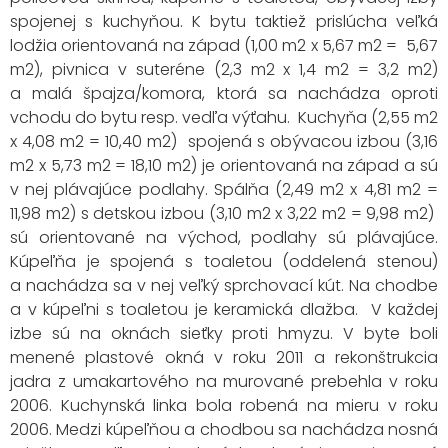
spojenej s kuchyňou. K bytu taktiež prislúcha veľká
lodžia orientovaná na západ (1,00 m2 x 5,67 m2 = 5,67
m2), pivnica v suteréne (2,3 m2 x 1,4 m2 = 3,2 m2)
a malá špajza/komora, ktorá sa nachádza oproti
vchodu do bytu resp. vedľa výťahu. Kuchyňa (2,55 m2
x 4,08 m2 = 10,40 m2) spojená s obývacou izbou (3,16
m2 x 5,73 m2 = 18,10 m2) je orientovaná na západ a sú
v nej plávajúce podlahy. Spálňa (2,49 m2 x 4,81 m2 =
11,98 m2) s detskou izbou (3,10 m2 x 3,22 m2 = 9,98 m2)
sú orientované na východ, podlahy sú plávajúce.
Kúpeľňa je spojená s toaletou (oddelená stenou)
a nachádza sa v nej veľký sprchovací kút. Na chodbe
a v kúpeľni s toaletou je keramická dlažba. V každej
izbe sú na oknách sieťky proti hmyzu. V byte boli
menené plastové okná v roku 2011 a rekonštrukcia
jadra z umakartového na murované prebehla v roku
2006. Kuchynská linka bola robená na mieru v roku
2006. Medzi kúpeľňou a chodbou sa nachádza nosná