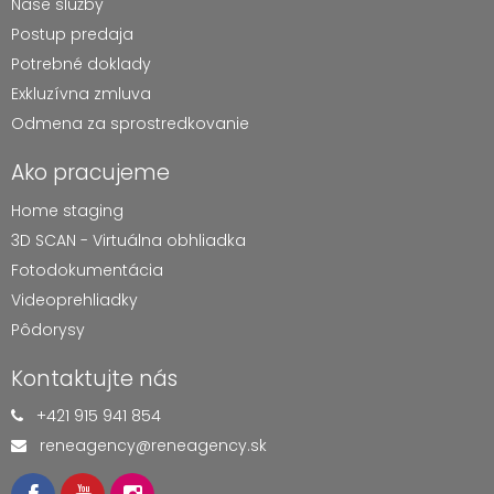
Naše služby
Postup predaja
Potrebné doklady
Exkluzívna zmluva
Odmena za sprostredkovanie
Ako pracujeme
Home staging
3D SCAN - Virtuálna obhliadka
Fotodokumentácia
Videoprehliadky
Pôdorysy
Kontaktujte nás
+421 915 941 854
reneagency@reneagency.sk