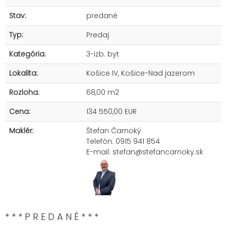
Stav:
predané
Typ:
Predaj
Kategória:
3-izb. byt
Lokalita:
Košice IV, Košice-Nad jazerom
Rozloha:
68,00 m2
Cena:
134 550,00 EUR
Maklér:
Štefan Čarnoký
Telefón: 0915 941 854
E-mail:
stefan@stefancarnoky.sk
* * * P R E D A N É * * *