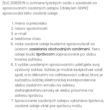
(EU) 2016/679 o ochrane fyzických osôb v súvislosti so
spracovaním osobných údajov (ďalej len GDPR)
spracovala tieto osobné údaje:
meno a priezvisko
názov spoločnosti
e-mail
telefónne číslo
Vaše osobné údaje budeme spracovávať za
účelom
zasielania obchodných oznámení
. Tieto
údaje budú
Správcom
zapracované po dobu
trvania súhlasu.
S vyššie uvedeným spracovaním udeľujete svoj
výslovný súhlas. Súhlas je možné kedykoľvek vziať
späť, a to kliknutím na odhlasovací odkaz, ktorý je
súčasťou každej elektronickej korešpondencie
alebo zaslaním emailu na adresu
stefan@stefancarnoky.sk alebo písomne na
adresu Správcu.
Spracovanie osobných údajov vykonáva Správca,
osobné údaje však pre správcu môžu