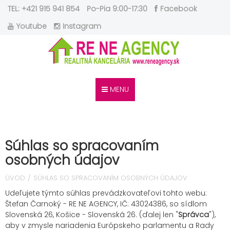
TEL: +421 915 941 854
Po-Pia 9:00-17:30
Facebook
Youtube
Instagram
MENU
Súhlas so spracovaním
osobných údajov
ÚVOD
SÚHLAS SO SPRACOVANÍM OSOBNÝCH ÚDAJOV
Udeľujete týmto súhlas prevádzkovateľovi tohto webu:
Štefan Čarnoký - RE NE AGENCY, IČ: 43024386, so sídlom
Slovenská 26, Košice - Slovenská 26. (ďalej len "
Správca
"),
aby v zmysle nariadenia Európskeho parlamentu a Rady