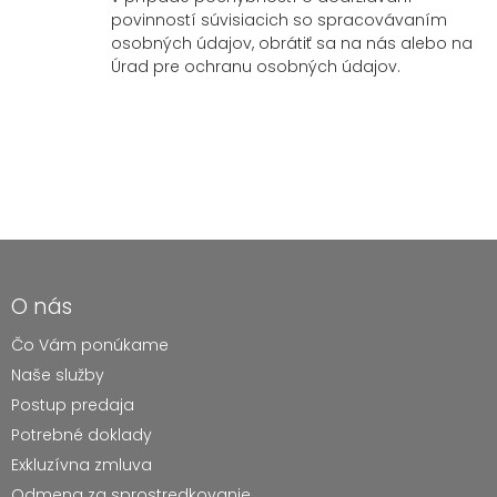
povinností súvisiacich so spracovávaním
osobných údajov, obrátiť sa na nás alebo na
Úrad pre ochranu osobných údajov.
O nás
Čo Vám ponúkame
Naše služby
Postup predaja
Potrebné doklady
Exkluzívna zmluva
Odmena za sprostredkovanie