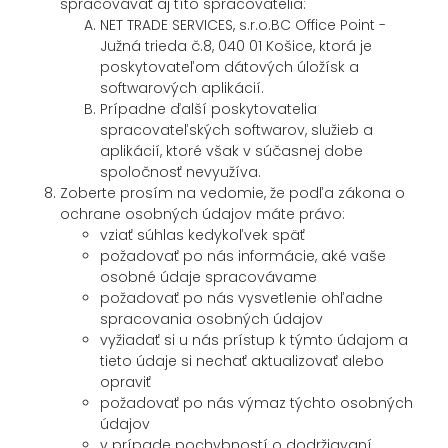
spracovávať aj títo spracovatelia:
NET TRADE SERVICES, s.r.o.BC Office Point -
Južná trieda č.8, 040 01 Košice, ktorá je
poskytovateľom dátových úložísk a
softwarových aplikácií.
Prípadne ďalší poskytovatelia
spracovateľských softwarov, služieb a
aplikácií, ktoré však v súčasnej dobe
spoločnosť nevyužíva.
Zoberte prosím na vedomie, že podľa zákona o
ochrane osobných údajov máte právo:
vziať súhlas kedykoľvek späť
požadovať po nás informácie, aké vaše
osobné údaje spracovávame
požadovať po nás vysvetlenie ohľadne
spracovania osobných údajov
vyžiadať si u nás prístup k týmto údajom a
tieto údaje si nechať aktualizovať alebo
opraviť
požadovať po nás výmaz týchto osobných
údajov
v prípade pochybností o dodržiavaní