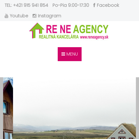
TEL: +421 915 941 854
Po-Pia 9:00-17:30
Facebook
Youtube
Instagram
MENU
Ste si istí, že viete predať Vašu
nehnuteľnosť BEZPEČNE ?