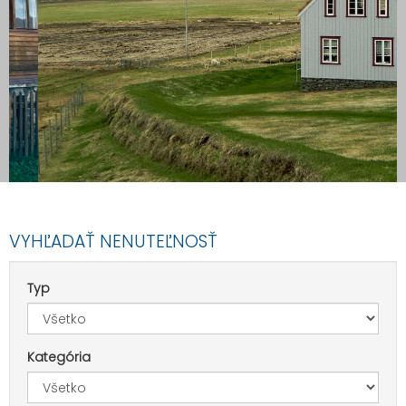
Viete ako na BEZPEČNÝ predaj ?
VYHĽADAŤ NENUTEĽNOSŤ
Typ
Kategória