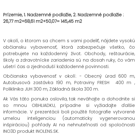
Prízemie, 1. Nadzemné podlažie, 2. Nadzemné podlažie :
26,77 m2+68,61 m2+50,07= 145,45 m2
V okolí, o ktorom sa chcem s vami podeliť, nájdete vysokú
občiansku vybavenosť, ktorá zabezpečuje všetko, čo
potrebujete na každodenný život. Obchody, reštaurácie,
školy a zdravotnícke zariadenia sú na dosah ruky, čo vám
ušetrí čas a zjednoduší každodenné povinnosti.
Občianska vybavenosť v okolí: - Obecný úrad 600 m,
Autobusová zastávka 190 m, Potraviny FRESH 400 m ,
Poliklinika JUH 300 m, Základná škola 300 m.
Ak Vás táto ponuka oslovila, tak neváhajte a dohodnite si
so mnou OBHLIADKU, prípadne si vyžiadajte ďalšie
informácie. V prezentácii boli použité fotografie vytvorené
umelou inteligenciou (automaticky vygenerovanou
inšpiráciou) pohľady AI na nehnuteľnosti od spoločnosti
INO3D produkt INOLENS.SK.