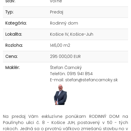
Stav:
voľné
Typ:
Predaj
Kategória:
Rodinný dom
Lokalita:
Košice IV, Košice-Juh
Rozloha:
146,00 m2
Cena:
295 000,00 EUR
Maklér:
Štefan Čarnoký
Telefón: 0915 941 854
E-mail:
stefan@stefancarnoky.sk
Na predaj Vám exkluzívne ponúkam RODINNÝ DOM na
Paulínyho ulici č. 8 - Košice JUH, postavený v 50 - tých
rokoch. Jedná sa o prvotnú váľkovo zmiešanú stavbu no v