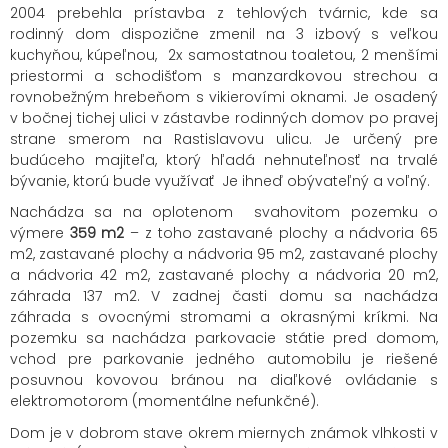
2004 prebehla prístavba z tehlových tvárnic, kde sa
rodinný dom dispozične zmenil na 3 izbový s veľkou
kuchyňou, kúpeľnou, 2x samostatnou toaletou, 2 menšími
priestormi a schodišťom s manzardkovou strechou a
rovnobežným hrebeňom s vikierovími oknami. Je osadený
v bočnej tichej ulici v zástavbe rodinných domov po pravej
strane smerom na Rastislavovu ulicu. Je určený pre
budúceho majiteľa, ktorý hľadá nehnuteľnosť na trvalé
bývanie, ktorú bude využívať Je ihneď obývateľný a voľný.
Nachádza sa na oplotenom svahovitom pozemku o
výmere
359
m2
– z toho zastavané plochy a nádvoria 65
m2, zastavané plochy a nádvoria 95 m2, zastavané plochy
a nádvoria 42 m2, zastavané plochy a nádvoria 20 m2,
záhrada 137 m2. V zadnej časti domu sa nachádza
záhrada s ovocnými stromami a okrasnými kríkmi. Na
pozemku sa nachádza parkovacie státie pred domom,
vchod pre parkovanie jedného automobilu je riešené
posuvnou kovovou bránou na diaľkové ovládanie s
elektromotorom (momentálne nefunkčné).
Dom je v dobrom stave okrem miernych známok vlhkosti v