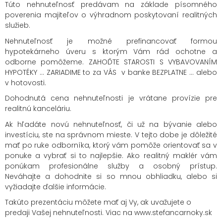
Túto nehnuteľnosť predávam na základe písomného
poverenia majiteľov o výhradnom poskytovaní realitných
služieb.
Nehnuteľnosť je možné prefinancovať formou
hypotekárneho úveru s ktorým Vám rád ochotne a
odborne pomôžeme. ZAHOĎTE STAROSTI S VYBAVOVANÍM
HYPOTÉKY ... ZARIADIME to za VÁS v banke BEZPLATNE ... alebo
v hotovosti.
Dohodnutá cena nehnuteľnosti je vrátane provízie pre
realitnú kanceláriu.
Ak hľadáte novú nehnuteľnosť, či už na bývanie alebo
investíciu, ste na správnom mieste. V tejto dobe je dôležité
mať po ruke odborníka, ktorý vám pomôže orientovať sa v
ponuke a vybrať si to najlepšie. Ako realitný maklér vám
ponúkam profesionálne služby a osobný prístup.
Neváhajte a dohodnite si so mnou obhliadku, alebo si
vyžiadajte ďalšie informácie.
Takúto prezentáciu môžete mať aj Vy, ak uvažujete o
predaji Vašej nehnuteľnosti. Viac na
www.stefancarnoky.sk