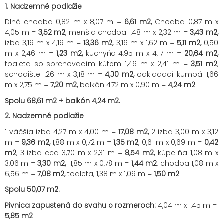
1. Nadzemné podlažie
Dlhá chodba 0,82 m x 8,07 m =
6,61 m2,
Chodba 0,87 m x
4,05 m =
3,52 m2
, menšia chodba 1,48 m x 2,32 m =
3,43 m2,
izba 3,19 m x 4,19 m =
13,36 m2,
3,16 m x 1,62 m =
5,11 m2,
0,50
m x 2,46 m =
1,23 m2,
kuchyňa 4,95 m x 4,17 m =
20,64 m2,
toaleta so sprchovacím kútom 1,46 m x 2,41 m =
3,51 m2
,
schodište 1,26 m x 3,18 m =
4,00 m2,
odkladací kumbál 1,66
m x 2,75 m =
7,20 m2,
balkón 4,72 m x 0,90 m =
4,24 m2
Spolu 68,61 m2 + balkón 4,24 m2.
2. Nadzemné podlažie
1 väčšia izba 4,27 m x 4,00 m =
17,08 m2,
2 izba 3,00 m x 3,12
m =
9,36 m2,
1,88 m x 0,72 m =
1,35 m2
, 0,61 m x 0,69 m =
0,42
m2
, 3 izba cca 3,70 m x 2,31 m =
8,54 m2,
kúpeľňa 1,08 m x
3,06 m =
3,30 m2,
1,85 m x 0,78 m =
1,44 m2
, chodba 1,08 m x
6,56 m =
7,08 m2,
toaleta, 1,38 m x 1,09 m =
1,50 m2
.
Spolu 50,07 m2.
Pivnica zapustená do svahu o rozmeroch:
4,04 m x 1,45 m =
5,85 m2