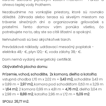
ohrevo teplej vody Protherm.
Nezabudnime na vonkajšie priestory, ktoré sú rovnako
dôležité. Záhrada alebo terasa sú skvelým miestom na
trávenie slnečných dní a organizovanie grilovačiek s
priateľmi. Tento domov vám ponúka všetko, čo
potrebujete na to, aby ste sa cítili šťastní a spokojní.
Nehnuteľnosti sú bez akýchkoľvek tiarch.
Prevádzkové náklady: udržiavací mesačný poplatok -
elektrika 48,- €, plyn 120,- €, voda zálohy 38,- €.
Dom nemá vydaný energetický certifikát.
Obývateľná plocha domu
:
Prízemie, vchod, schodište, 2x komora, dielňa a kotolňa:
vstupná chodba 1,70 m x 2,02 m =
3,43 m2,
schodište 3,43 m
x 0,89 m =
2,97 m2,
komora pod schodišťom 0,53 m x 3,29 m
=
1
,64 m2
, 2 komora 0,99 m x 4,81 m =
4,76 m2
, dielňa 3,04 m
x 2,98 m =
8,88 m2
, kotolňa 2,96 m x 1,72 m =
5,09 m2
.
SPOLU: 26,77 m2.