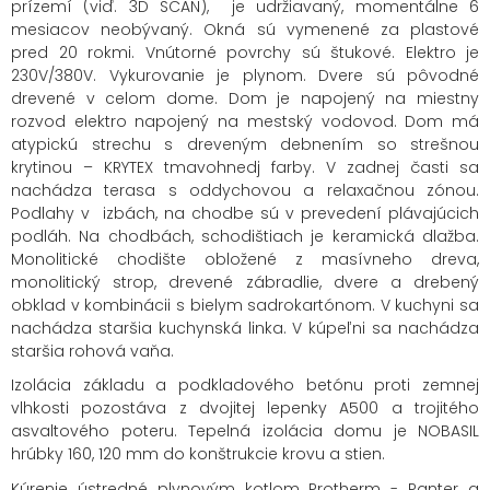
prízemí (viď. 3D SCAN), je udržiavaný, momentálne 6
mesiacov neobývaný. Okná sú vymenené za plastové
pred 20 rokmi. Vnútorné povrchy sú štukové. Elektro je
230V/380V. Vykurovanie je plynom. Dvere sú pôvodné
drevené v celom dome. Dom je napojený na miestny
rozvod elektro napojený na mestský vodovod. Dom má
atypickú strechu s dreveným debnením so strešnou
krytinou – KRYTEX tmavohnedj farby. V zadnej časti sa
nachádza terasa s oddychovou a relaxačnou zónou.
Podlahy v izbách, na chodbe sú v prevedení plávajúcich
podláh. Na chodbách, schodištiach je keramická dlažba.
Monolitické chodište obložené z masívneho dreva,
monolitický strop, drevené zábradlie, dvere a drebený
obklad v kombinácii s bielym sadrokartónom. V kuchyni sa
nachádza staršia kuchynská linka. V kúpeľni sa nachádza
staršia rohová vaňa.
Izolácia základu a podkladového betónu proti zemnej
vlhkosti pozostáva z dvojitej lepenky A500 a trojitého
asvaltového poteru. Tepelná izolácia domu je NOBASIL
hrúbky 160, 120 mm do konštrukcie krovu a stien.
Kúrenie ústredné plynovým kotlom Protherm - Panter a