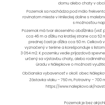
domu alebo chaty v obci
Pozemok sa nachádza pod málo frekventov
rovinatom mieste v Hnileckej doline s malebn
s možnosťou napoj
Pozemok má tvar skoseného obdĺžnika (viď. p
cca 46 m a dĺžku na kratšej strane cca 52 
prednej časti je dĺžka cca 50 m. Celková
vyznačený v teréne a korešponduje s listom 
3 054 m2. K pozemku vedie príjazdová spevne
určený sa výstavbu chaty, alebo rodinné
úradu v Nálepkove o možnosti využi
Občianska vybavenosť v okolí: obec Nálepk
Zástavka vlaku – 750 m, Potraviny – 700 
https://www.nalepkovo.sk/navst
Pozemok je bez akýchko