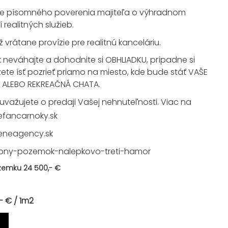
e písomného poverenia majiteľa o výhradnom
realitných služieb.
vrátane provízie pre realitnú kanceláriu.
k neváhajte a dohodnite si OBHLIADKU, prípadne si
ete ísť pozrieť priamo na miesto, kde bude stáť VAŠE
E ALEBO REKREAČNÁ CHATA.
uvažujete o predaji Vašej nehnuteľnosti. Viac na
fancarnoky.sk
eneagency.sk
vebny-pozemok-nalepkovo-treti-hamor
emku 24 500,- €
- € / 1m2