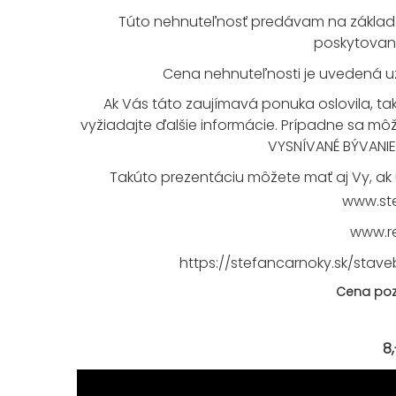
Túto nehnuteľnosť predávam na základ
poskytovaní 
Cena nehnuteľnosti je uvedená už 
Ak Vás táto zaujímavá ponuka oslovila, ta
vyžiadajte ďalšie informácie. Prípadne sa môž
VYSNÍVANÉ BÝVANI
Takúto prezentáciu môžete mať aj Vy, ak 
www.ste
www.r
https://stefancarnoky.sk/sta
Cena poz
8,