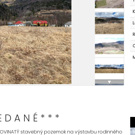
K
L
R
M
E D A N É * * *
ROVINATÝ stavebný pozemok na výstavbu rodinného