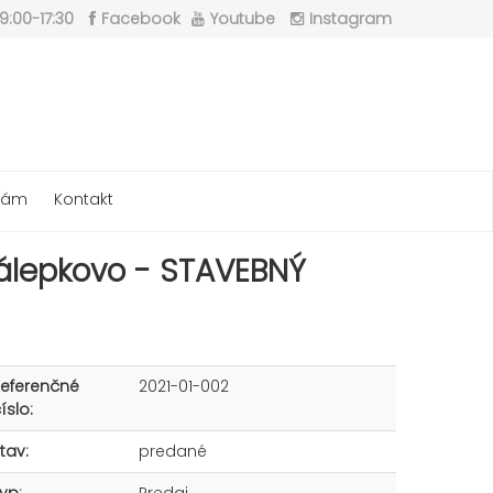
9:00-17:30
Facebook
Youtube
Instagram
 nám
Kontakt
Nálepkovo - STAVEBNÝ
Referenčné
2021-01-002
íslo:
tav:
predané
yp:
Predaj