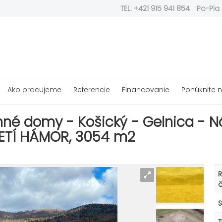
TEL: +421 915 941 854
Po-Pia 
Ako pracujeme
Referencie
Financovanie
Ponúknite
nné domy - Košický - Gelnica - 
ETÍ HÁMOR, 3054 m2
č
S
T