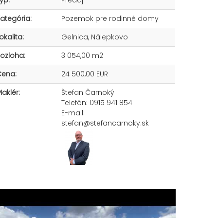
ategória:
Pozemok pre rodinné domy
okalita:
Gelnica, Nálepkovo
ozloha:
3 054,00 m2
Cena:
24 500,00 EUR
aklér:
Štefan Čarnoký
Telefón: 0915 941 854
E-mail:
stefan@stefancarnoky.sk