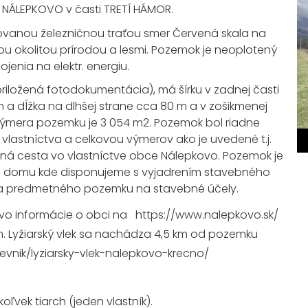
 NÁLEPKOVO v časti TRETÍ HÁMOR.
anou železničnou traťou smer Červená skala na
ou okolitou prírodou a lesmi. Pozemok je neoplotený
enia na elektr. energiu.
riložená fotodokumentácia), má šírku v zadnej časti
m a dĺžka na dlhšej strane cca 80 m a v zošikmenej
 výmera pozemku je 3 054 m2. Pozemok bol riadne
vlastníctva a celkovou výmerov ako je uvedené t.j.
PREHRAŤ VIDEO
ná cesta vo vlastníctve obce Nálepkovo. Pozemok je
ho domu kde disponujeme s vyjadrením stavebného
tia predmetného pozemku na stavebné účely.
ovo informácie o obci na
https://www.nalepkovo.sk/
m. Lyžiarský vlek sa nachádza 4,5 km od pozemku
evnik/lyziarsky-vlek-nalepkovo-krecno/
ľvek tiarch (jeden vlastník).