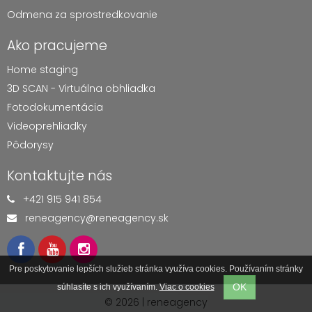
Odmena za sprostredkovanie
Ako pracujeme
Home staging
3D SCAN - Virtuálna obhliadka
Fotodokumentácia
Videoprehliadky
Pôdorysy
Kontaktujte nás
+421 915 941 854
reneagency@reneagency.sk
Pre poskytovanie lepších služieb stránka využíva cookies. Používaním stránky
OK
súhlasíte s ich využívaním.
Viac o cookies
©
2026
| reneagency