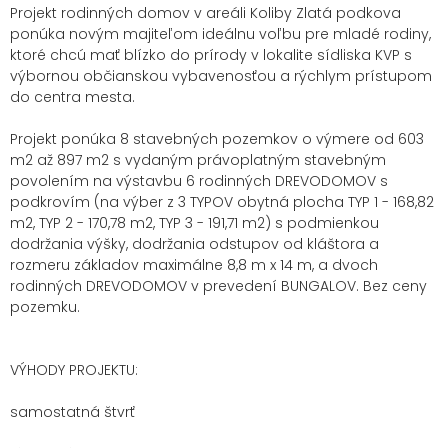
Projekt rodinných domov v areáli Koliby Zlatá podkova
ponúka novým majiteľom ideálnu voľbu pre mladé rodiny,
ktoré chcú mať blízko do prírody v lokalite sídliska KVP s
výbornou občianskou vybavenosťou a rýchlym prístupom
do centra mesta.
Projekt ponúka 8 stavebných pozemkov o výmere od 603
m2 až 897 m2 s vydaným právoplatným stavebným
povolením na výstavbu 6 rodinných DREVODOMOV s
podkrovím (na výber z 3 TYPOV obytná plocha TYP 1 - 168,82
m2, TYP 2 - 170,78 m2, TYP 3 - 191,71 m2) s podmienkou
dodržania výšky, dodržania odstupov od kláštora a
rozmeru základov maximálne 8,8 m x 14 m, a dvoch
rodinných DREVODOMOV v prevedení BUNGALOV.
Bez ceny
pozemku.
VÝHODY PROJEKTU:
samostatná štvrť