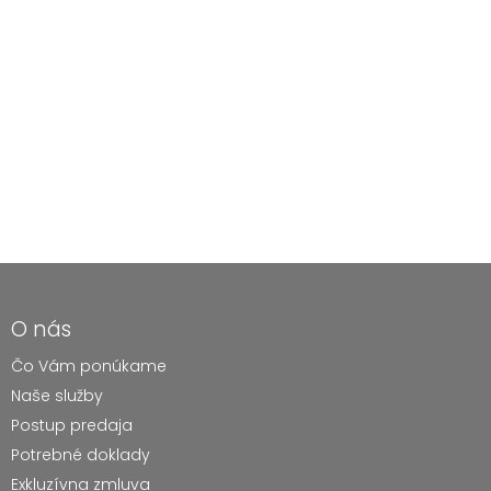
O nás
Čo Vám ponúkame
Naše služby
Postup predaja
Potrebné doklady
Exkluzívna zmluva