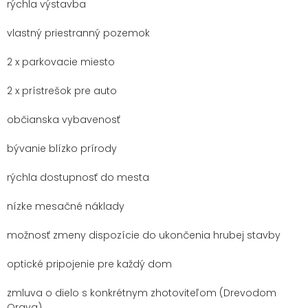
rýchla výstavba
vlastný priestranný pozemok
2 x parkovacie miesto
2 x prístrešok pre auto
občianska vybavenosť
bývanie blízko prírody
rýchla dostupnosť do mesta
nízke mesačné náklady
možnosť zmeny dispozície do ukončenia hrubej stavby
optické pripojenie pre každý dom
zmluva o dielo s konkrétnym zhotoviteľom (Drevodom
Orava)