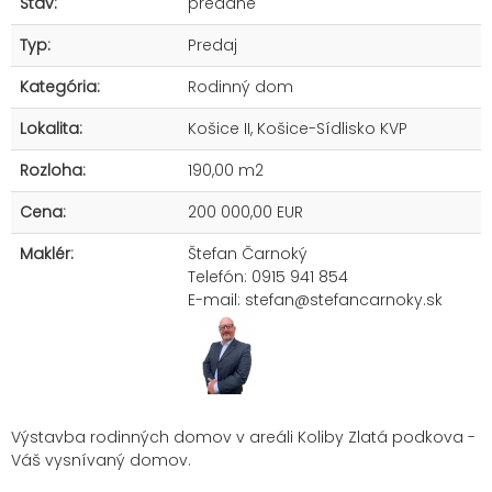
Stav:
predané
Typ:
Predaj
Kategória:
Rodinný dom
Lokalita:
Košice II, Košice-Sídlisko KVP
Rozloha:
190,00 m2
Cena:
200 000,00 EUR
Maklér:
Štefan Čarnoký
Telefón: 0915 941 854
E-mail:
stefan@stefancarnoky.sk
Výstavba rodinných domov v areáli Koliby Zlatá podkova -
Váš vysnívaný domov.